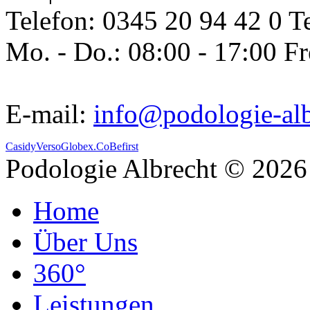
Telefon: 0345 20 94 42 0 T
Mo. - Do.: 08:00 - 17:00 Fr
E-mail:
info@podologie-al
Casidy
Verso
Globex.Co
Befirst
Podologie Albrecht © 202
Home
Über Uns
360°
Leistungen